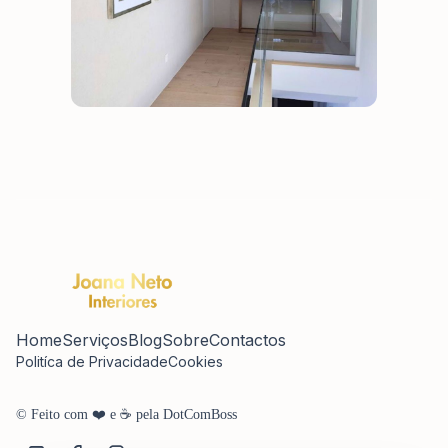
Home
Serviços
Blog
Sobre
Contactos
Politíca de Privacidade
Cookies
© Feito com ❤️ e ☕ pela DotComBoss